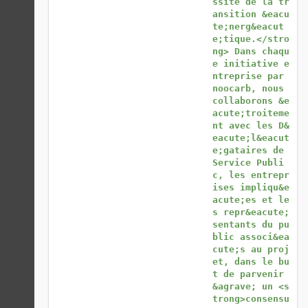
ssite de la tr
ansition &eacu
te;nerg&eacut
e;tique.</stro
ng> Dans chaqu
e initiative e
ntreprise par 
noocarb, nous 
collaborons &e
acute;troiteme
nt avec les D&
eacute;l&eacut
e;gataires de 
Service Publi
c, les entrepr
ises impliqu&e
acute;es et le
s repr&eacute;
sentants du pu
blic associ&ea
cute;s au proj
et, dans le bu
t de parvenir 
&agrave; un <s
trong>consensu