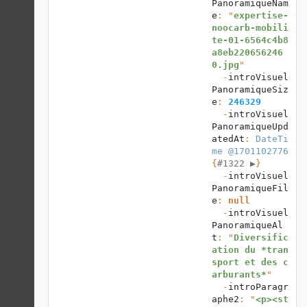
PanoramiqueNam
e
: "
expertise-
noocarb-mobili
te-01-6564c4b8
a8eb220656246
0.jpg
"

  -
introVisuel
PanoramiqueSiz
e
: 
246329
  -
introVisuel
PanoramiqueUpd
atedAt
: 
DateTi
me @1701102776
{
#1322 
▶
}

  -
introVisuel
PanoramiqueFil
e
: 
null
  -
introVisuel
PanoramiqueAl
t
: "
Diversific
ation du *tran
sport et des c
arburants*
"

  -
introParagr
aphe2
: "
<p><st