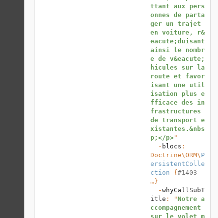
ttant aux pers
onnes de parta
ger un trajet 
en voiture, r&
eacute;duisant 
ainsi le nombr
e de v&eacute;
hicules sur la 
route et favor
isant une util
isation plus e
fficace des in
frastructures 
de transport e
xistantes.&nbs
p;</p>
"

  -
blocs
: 
Doctrine\ORM
\
P
ersistentColle
ction
 {
#1403
…}

  -
whyCallSubT
itle
: "
Notre a
ccompagnement 
sur le volet m