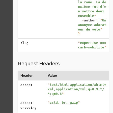
la roue. La de
uxième fut d’e
n mettre deux 
ensemble
"

  -
author
: "
Un 
anonyme adorat
eur du vélo
}
"
expertise-noo
slug
carb-mobilite
"
Request Headers
Header
Value
"
text/html,application/xhtml+
accept
xml,application/xml;q=0.9,*/
*;q=0.8
"
"
zstd, br, gzip
"
accept-
encoding