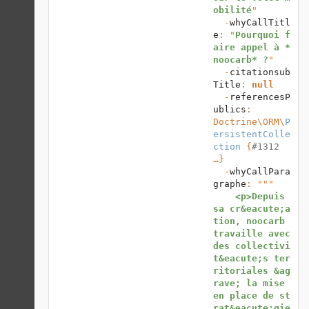
obilité
"

  -
whyCallTitl
e
: "
Pourquoi f
aire appel à *
noocarb* ?
"

  -
citationsub
Title
: 
null
  -
referencesP
ublics
: 
Doctrine\ORM
\
P
ersistentColle
ction
 {
#1312
…}

  -
whyCallPara
graphe
: """

<p>Depuis 
sa cr&eacute;a
tion, noocarb 
travaille avec 
des collectivi
t&eacute;s ter
ritoriales &ag
rave; la mise 
en place de st
rat&eacute;gie