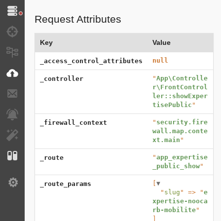
Doctrine
Request Attributes
Debug
Key
Value
Messages
null
_access_control_attributes
VichUploader
"
App\Controlle
_controller
r\FrontControl
E-mails
ler::showExper
tisePublic
"
Notifications
"
security.fire
_firewall_context
wall.map.conte
EasyAdmin
xt.main
"
Configuration
"
app_expertise
_route
_public_show
"
[
▼
_route_params
Settings
  "
slug
" => "
e
xpertise-nooca
rb-mobilite
]