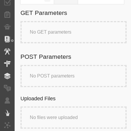
Validator
GET Parameters
Forms
Exception
No GET parameters
Logs
Events
POST Parameters
Routing
No POST parameters
Cache
Translation
Uploaded Files
Security
Twig
No files were uploaded
HTTP Client