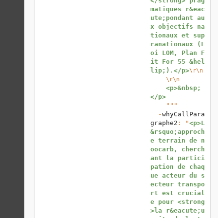
</strong> prag
matiques r&eac
ute;pondant au
x objectifs na
tionaux et sup
ranationaux (L
oi LOM, Plan F
it For 55 &hel
lip;).</p>
\r\n
\r\n
<p>&nbsp;
</p>
    """

  -
whyCallPara
graphe2
: "
<p>L
&rsquo;approch
e terrain de n
oocarb, cherch
ant la partici
pation de chaq
ue acteur du s
ecteur transpo
rt est crucial
e pour <strong
>la r&eacute;u