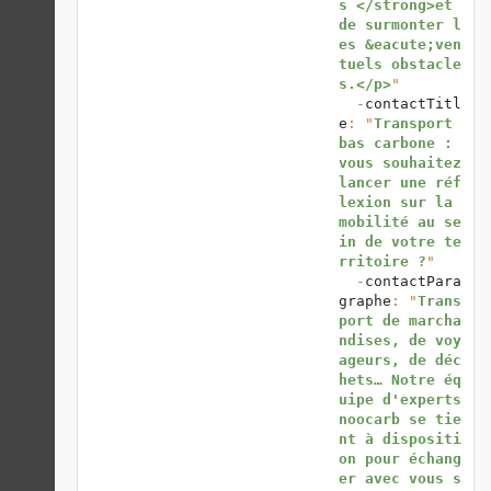
s </strong>et 
de surmonter l
es &eacute;ven
tuels obstacle
s.</p>
"

  -
contactTitl
e
: "
Transport 
bas carbone : 
vous souhaitez 
lancer une réf
lexion sur la 
mobilité au se
in de votre te
rritoire ?
"

  -
contactPara
graphe
: "
Trans
port de marcha
ndises, de voy
ageurs, de déc
hets… Notre éq
uipe d'experts 
noocarb se tie
nt à dispositi
on pour échang
er avec vous s