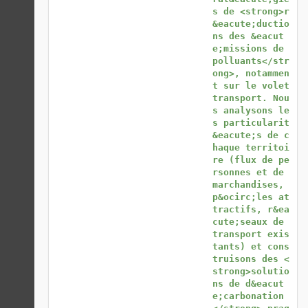
s de <strong>r
&eacute;ductio
ns des &eacut
e;missions de 
polluants</str
ong>, notammen
t sur le volet 
transport. Nou
s analysons le
s particularit
&eacute;s de c
haque territoi
re (flux de pe
rsonnes et de 
marchandises, 
p&ocirc;les at
tractifs, r&ea
cute;seaux de 
transport exis
tants) et cons
truisons des <
strong>solutio
ns de d&eacut
e;carbonation