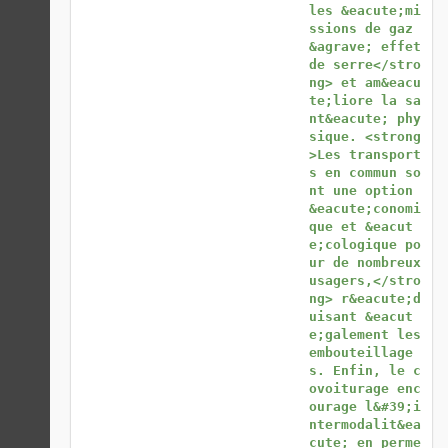
les &eacute;mi
ssions de gaz 
&agrave; effet 
de serre</stro
ng> et am&eacu
te;liore la sa
nt&eacute; phy
sique. <strong
>Les transport
s en commun so
nt une option 
&eacute;conomi
que et &eacut
e;cologique po
ur de nombreux 
usagers,</stro
ng> r&eacute;d
uisant &eacut
e;galement les 
embouteillage
s. Enfin, le c
ovoiturage enc
ourage l&#39;i
ntermodalit&ea
cute; en perme