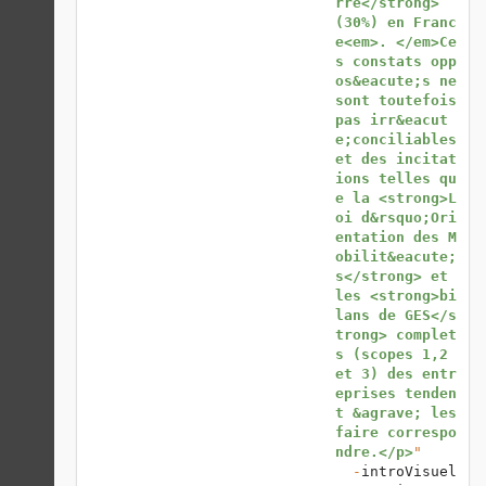
rre</strong> 
(30%) en Franc
e<em>. </em>Ce
s constats opp
os&eacute;s ne 
sont toutefois 
pas irr&eacut
e;conciliables 
et des incitat
ions telles qu
e la <strong>L
oi d&rsquo;Ori
entation des M
obilit&eacute;
s</strong> et 
les <strong>bi
lans de GES</s
trong> complet
s (scopes 1,2 
et 3) des entr
eprises tenden
t &agrave; les 
faire correspo
ndre.</p>
"

  -
introVisuel