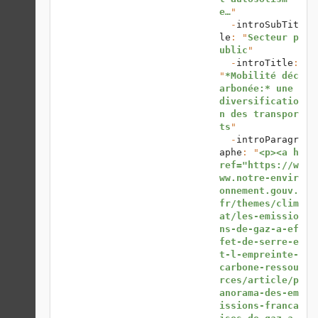
e…
"

  -
introSubTit
le
: "
Secteur p
ublic
"

  -
introTitle
: 
"
*Mobilité déc
arbonée:* une 
diversificatio
n des transpor
ts
"

  -
introParagr
aphe
: "
<p><a h
ref="https://w
ww.notre-envir
onnement.gouv.
fr/themes/clim
at/les-emissio
ns-de-gaz-a-ef
fet-de-serre-e
t-l-empreinte-
carbone-ressou
rces/article/p
anorama-des-em
issions-franca