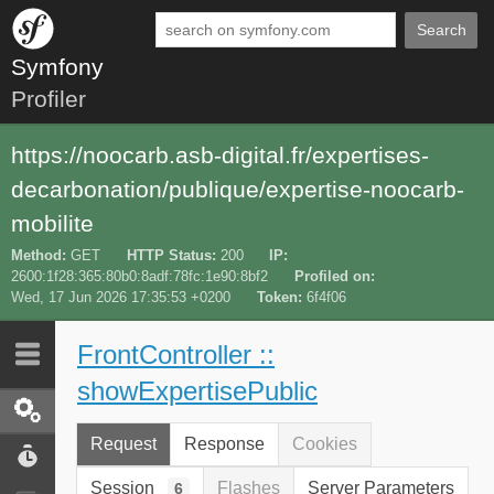
Search
Symfony
Profiler
https://noocarb.asb-digital.fr/expertises-
decarbonation/publique/expertise-noocarb-
mobilite
Method
GET
HTTP Status
200
IP
2600:1f28:365:80b0:8adf:78fc:1e90:8bf2
Profiled on
Wed, 17 Jun 2026 17:35:53 +0200
Token
6f4f06
FrontController ::
Last 10
Latest
showExpertisePublic
Request / Response
Request
Response
Cookies
Performance
Session
Flashes
Server Parameters
6