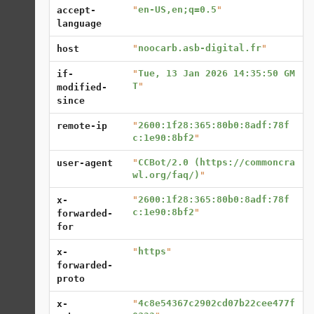
"
en-US,en;q=0.5
"
accept-
language
"
noocarb.asb-digital.fr
"
host
"
Tue, 13 Jan 2026 14:35:50 GM
if-
T
"
modified-
since
"
2600:1f28:365:80b0:8adf:78f
remote-ip
c:1e90:8bf2
"
"
CCBot/2.0 (https://commoncra
user-agent
wl.org/faq/)
"
"
2600:1f28:365:80b0:8adf:78f
x-
c:1e90:8bf2
"
forwarded-
for
"
https
"
x-
forwarded-
proto
"
4c8e54367c2902cd07b22cee477f
x-