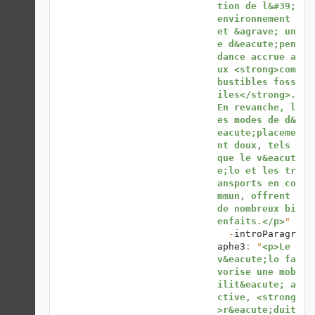
tion de l&#39;
environnement 
et &agrave; un
e d&eacute;pen
dance accrue a
ux <strong>com
bustibles foss
iles</strong>. 
En revanche, l
es modes de d&
eacute;placeme
nt doux, tels 
que le v&eacut
e;lo et les tr
ansports en co
mmun, offrent 
de nombreux bi
enfaits.</p>
"

  -
introParagr
aphe3
: "
<p>Le 
v&eacute;lo fa
vorise une mob
ilit&eacute; a
ctive, <strong
>r&eacute;duit 