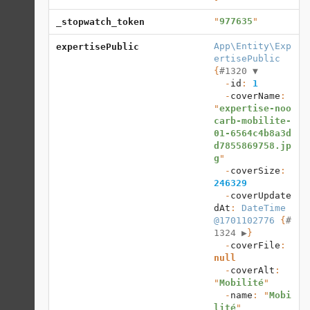
"
977635
"
_stopwatch_token
App\Entity\Exp
expertisePublic
ertisePublic
{
#1320 
▼
  -
id
: 
1
  -
coverName
: 
"
expertise-noo
carb-mobilite-
01-6564c4b8a3d
d7855869758.jp
g
"

  -
coverSize
: 
246329
  -
coverUpdate
dAt
: 
DateTime 
@1701102776
 {
#
1324 
▶
}

  -
coverFile
: 
null
  -
coverAlt
: 
"
Mobilité
"

  -
name
: "
Mobi
lité
"
