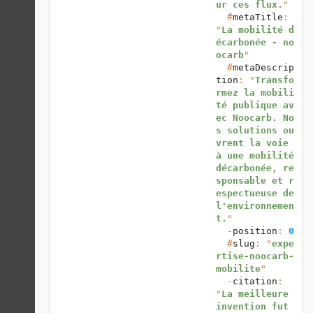
ur ces flux.
"

  #
metaTitle
: 
"
La mobilité d
écarbonée - no
ocarb
"

  #
metaDescrip
tion
: "
Transfo
rmez la mobili
té publique av
ec Noocarb. No
s solutions ou
vrent la voie 
à une mobilité 
décarbonée, re
sponsable et r
espectueuse de 
l'environnemen
t.
"

  -
position
: 
0
  #
slug
: "
expe
rtise-noocarb-
mobilite
"

  -
citation
: 
"
La meilleure 
invention fut 