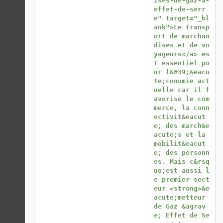
ises-de-gaz-a-
effet-de-serr
e" target="_bl
ank">Le transp
ort de marchan
dises et de vo
yageurs</a> es
t essentiel po
ur l&#39;&eacu
te;conomie act
uelle car il f
avorise le com
merce, la conn
ectivit&eacut
e; des march&e
acute;s et la 
mobilit&eacut
e; des personn
es. Mais c&rsq
uo;est aussi l
e premier sect
eur <strong>&e
acute;metteur 
de Gaz &agrav
e; Effet de Se