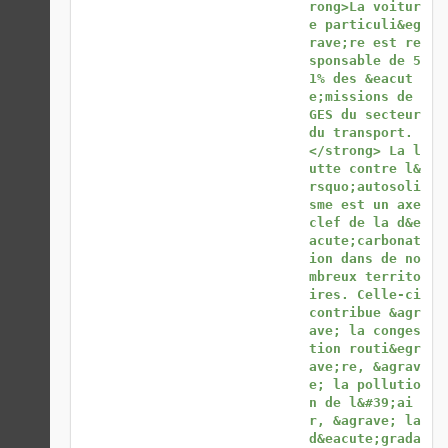
rong>La voitur
e particuli&eg
rave;re est re
sponsable de 5
1% des &eacut
e;missions de 
GES du secteur 
du transport.
</strong> La l
utte contre l&
rsquo;autosoli
sme est un axe 
clef de la d&e
acute;carbonat
ion dans de no
mbreux territo
ires. Celle-ci 
contribue &agr
ave; la conges
tion routi&egr
ave;re, &agrav
e; la pollutio
n de l&#39;ai
r, &agrave; la 
d&eacute;grada