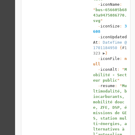
  -
iconName
: 
"
bus-656605b68
43a9475086770.
svg
"

  -
iconSize
: 
3
608
  -
iconUpdated
At
: 
DateTime @
1701184950
 {
#1
323 
▶
}

  -
iconFile
: 
n
ull
  -
iconAlt
: "
M
obilité - Sect
eur public
"

  -
resume
: "
Mu
ltimodalité, b
iocarburants, 
mobilité douc
e, ZFE, DSP, é
missions de GE
S, station mul
ti-énergies, a
lternatives à 
l’autosolism