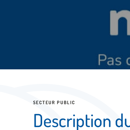
SECTEUR PUBLIC
D
e
s
c
r
i
p
t
i
o
n
d