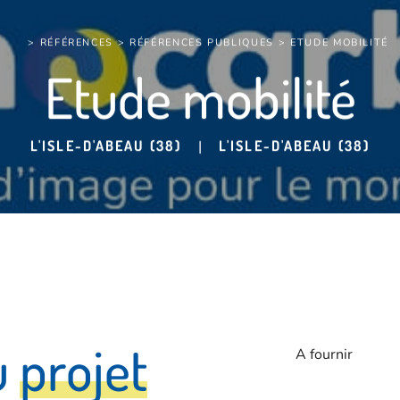
> RÉFÉRENCES >
RÉFÉRENCES PUBLIQUES
> ETUDE MOBILITÉ
Etude mobilité
L'ISLE-D'ABEAU (38)
|
L'ISLE-D'ABEAU (38)
u
p
r
o
j
e
t
A fournir