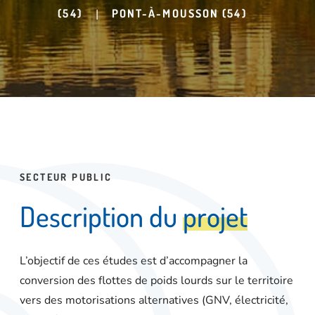
(54)
|
PONT-À-MOUSSON (54)
SECTEUR PUBLIC
D
e
s
c
r
i
p
t
i
o
n
d
u
p
r
o
j
e
t
L’objectif de ces études est d’accompagner la
conversion des flottes de poids lourds sur le territoire
vers des motorisations alternatives (GNV, électricité,