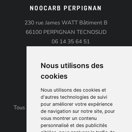
NOOCARB PERPIGNAN
230 rue James WATT Bâtiment B
66100 PERPIGNAN TECNOSUD
06 14 35 64 51
perpignan@noocarb.com
08h00 - 20h00
Nous utilisons des
Voir le plan d’accès
cookies
Nous utilisons des cookies et
d'autres technologies de suivi
pour améliorer votre expérience
Tous droits réservés © 2023. noocarb. Fait
de navigation sur notre site, pour
avec
par l’agence
ASB Digital
vous montrer un contenu
personnalisé et des publicités
Mentions légales